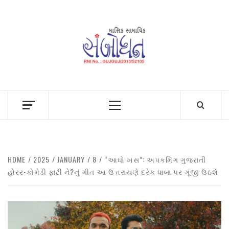
Skip
to
content
Primary
Menu
HOME
2025
JANUARY
8
“આઘો ખસ”: અપકમિંગ ગુજરાતી
હોરર-કોમેડી ફાટી ને?નું ગીત આ ઉત્તરાયણે દરેક ધાબા પર ગૂંજી ઉઠશે