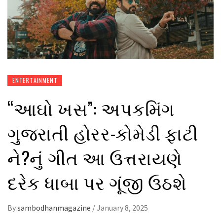
ENTERTAINMENT
“આઘો ખસ”: અપકમિંગ
ગુજરાતી હોરર-કોમેડી ફાટી
ને?નું ગીત આ ઉત્તરાયણે
દરેક ધાબા પર ગૂંજી ઉઠશે
By
sambodhanmagazine
/
January 8, 2025