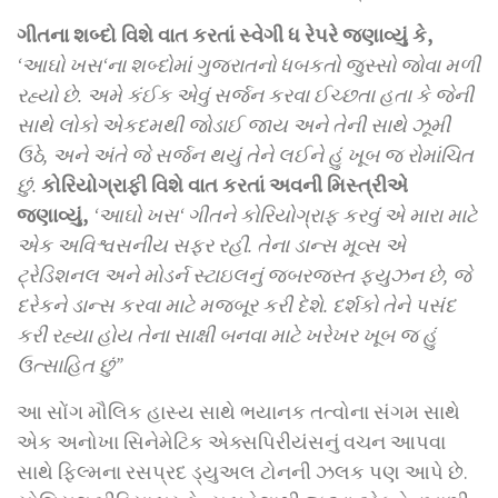
ગીતના શબ્દો વિશે વાત કરતાં સ્વેગી ધ રેપરે જણાવ્યું કે,
‘
આઘો ખસ
‘
ના શબ્દોમાં ગુજરાતનો ધબકતો જુસ્સો જોવા મળી
રહ્યો છે. અમે કંઈક એવું સર્જન કરવા ઈચ્છતા હતા કે જેની
સાથે લોકો એકદમથી જોડાઈ જાય અને તેની સાથે ઝૂમી
ઉઠે, અને અંતે જે સર્જન થયું તેને લઈને હું ખૂબ જ રોમાંચિત
છું.
કોરિયોગ્રાફી વિશે વાત કરતાં અવની મિસ્ત્રીએ
જણાવ્યું,
‘
આઘો ખસ
‘
ગીતને
કોરિયોગ્રાફ કરવું એ મારા માટે
એક અવિશ્વસનીય સફર રહી. તેના ડાન્સ મૂવ્સ એ
ટ્રેડિશનલ અને મોડર્ન સ્ટાઇલનું જબરજસ્ત ફ્યુઝન છે
,
જે
દરેકને ડાન્સ કરવા માટે મજબૂર કરી દેશે. દર્શકો તેને પસંદ
કરી રહ્યા હોય તેના સાક્ષી બનવા માટે ખરેખર ખૂબ જ હું
ઉત્સાહિત છું”
આ સોંગ મૌલિક હાસ્ય સાથે ભયાનક તત્વોના સંગમ સાથે
એક અનોખા સિનેમેટિક એક્સપિરીયંસનું વચન આપવા
સાથે ફિલ્મના રસપ્રદ ડ્યુઅલ ટોનની ઝલક પણ આપે છે.