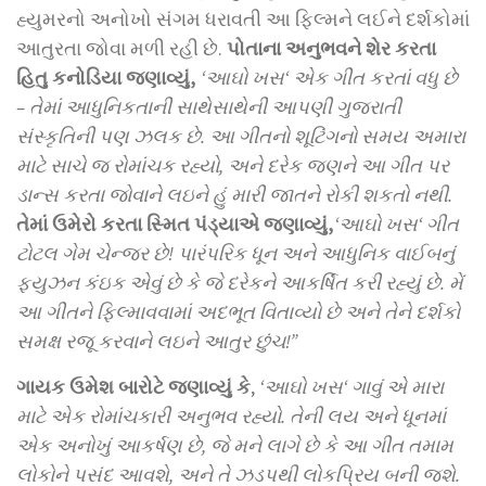
હ્યુમરનો અનોખો સંગમ ધરાવતી આ ફિલ્મને લઈને દર્શકોમાં
આતુરતા જોવા મળી રહી છે.
પોતાના અનુભવને શેર કરતા
હિતુ કનોડિયા જણાવ્યું
,
‘
આઘો ખસ
‘
એક ગીત કરતાં વધુ છે
– તેમાં આધુનિકતાની સાથેસાથેની આપણી ગુજરાતી
સંસ્કૃતિની પણ ઝલક છે. આ ગીતનો શૂટિંગનો સમય અમારા
માટે સાચે જ રોમાંચક રહ્યો
,
અને દરેક જણને આ ગીત પર
ડાન્સ કરતા જોવાને લઇને હું મારી જાતને રોકી શકતો નથી.
તેમાં ઉમેરો કરતા સ્મિત પંડ્યાએ જણાવ્યું,
‘
આઘો ખસ
‘
ગીત
ટોટલ ગેમ ચેન્જર છે! પારંપરિક ધૂન અને આધુનિક વાઈબનું
ફ્યુઝન કંઇક એવું છે કે જે દરેકને આકર્ષિત કરી રહ્યું છે. મેં
આ ગીતને ફિલ્માવવામાં અદભૂત વિતાવ્યો છે અને તેને દર્શકો
સમક્ષ રજૂ કરવાને લઇને આતુર છુંચ!”
ગાયક ઉમેશ બારોટે જણાવ્યું કે
,
‘
આઘો ખસ
‘
ગાવું એ મારા
માટે એક રોમાંચકારી અનુભવ રહ્યો. તેની લય અને ધૂનમાં
એક અનોખું આકર્ષણ છે, જે મને લાગે છે કે આ ગીત તમામ
લોકોને પસંદ આવશે, અને તે ઝડપથી લોકપ્રિય બની જશે.