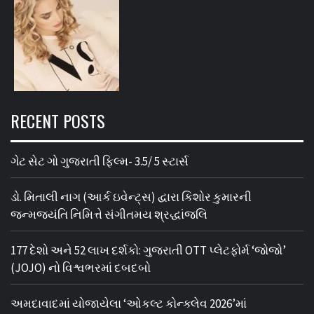
RECENT POSTS
ગેટ સેટ ગો ગુજરાતી ફિલ્મ- 3.5/ 5 સ્ટાર્સ
ડો. મિતાલી નાગ (આર્ક ઇવેન્ટ્સ) દ્વારા કિશોર કુમારની
જન્મજયંતિ નિમિત્તે સંગીતમય શ્રદ્ધાંજલિ
177 દેશો અને 52 લાખ દર્શકો: ગુજરાતી OTT પ્લેટફોર્મ ‘જોજો’
(JOJO) નો વિશ્વભરમાં દબદબો
અમદાવાદમાં યોજાયેલા ‘ઓકલ્ટ કોન્ક્લેવ 2026’માં