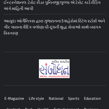
ઈન્ટરનેશનલ ટેરોટ રીડર પુનિતજી લુલ્લા એ ટેરોટ કાર્ડ રીડિંગ
અંગે માહિતી આપી
આયુદા ઓર્ગેનિક્સ દ્વારા ગુજરાતના 5 શહેરોમાં રિટેલ સ્ટોર્સ અને
ગીર ગાયના વૈદિક વલોણા ઘી-દૂધની શુદ્ધ સેવાઓ સાથે વ્યાપક
વિસ્તરણ
E-Magazine
Life style
National
Sports
Education