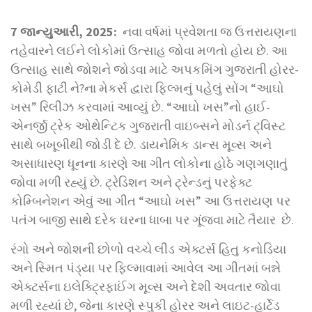
7 જાન્યુઆરી, 2025:
નવા વર્ષમાં પ્રવેશતા જ ઉત્તરાયણના
તહેવારને લઈને લોકોમાં ઉત્સાહ જોવા મળતો હોય છે. આ
ઉત્સાહ સાથે જોશને જોડવા માટે અપકમિંગ ગુજરાતી હોરર-
કોમેડી ફાટી ને?ના મેકર્સ દ્વારા ફિલ્મનું પહેલું સોંગ “આઘો
ખસ” રિલીઝ કરવામાં આવ્યું છે. “આઘો ખસ”નો હાઈ-
એનર્જી ટ્રેક ઓથેન્ટિક ગુજરાતી વાઇબ્સને મોડર્ન ટ્વિસ્ટ
સાથે બખૂબીથી જોડી દે છે. ડાયનેમિક ડાન્સ મૂવ્સ અને
અસાધારણ ધૂનના કારણે આ ગીત લોકોના હોઠે ગણગણાતું
જોવા મળી રહ્યું છે. ટ્રેડિશન અને ટ્રેન્ડનું પરફેક્ટ
કોમ્બિનેશન એવું આ ગીત “આઘો ખસ” આ ઉત્તરાયણ પર
પતંગ બાજી સાથે દરેક ઘરના ધાબા પર ગૂંજવા માટે તૈયાર છે.
રંગો અને જોશની છોળો વચ્ચે લીડ એક્ટર્સ હિતુ કનોડિયા
અને સ્મિત પંડ્યા પર ફિલ્માવામાં આવેલ આ ગીતમાં બન્ને
એક્ટર્સના ઇલેક્ટ્રિફાઈંગ મૂવ્સ અને દેશી અવતાર જોવા
મળી રહ્યાં છે, જેના કારણે સ્પુકી હોરર અને લાઇટ-હાર્ટેડ