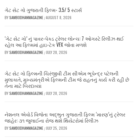
ગેટ સેટ ગો ગુજરાતી ફિલ્મ- 3.5/ 5 સ્ટાર્સ
BY
SAMBODHANMAGAZINE
AUGUST 8, 2026
/
‘ગેટ સેટ ગો’ નું પાવર-પેક્ડ ટ્રેલર લોન્ચ: 7 ઓગસ્ટે રિલીઝ થઈ
રહેલ આ ફિલ્મમાં હાઇ-ટેક VFX જોવા મળશે
BY
SAMBODHANMAGAZINE
JULY 28, 2026
/
ગેટ સેટ ગો ફિલ્મની ચિરંજીવી ટીમ સીએમ ભૂપેન્દ્ર પટેલની
મુલાકાતે, મુખ્યમંત્રીએ ફિલ્મની ટીમ જે રાહતનું કાર્ય કરી રહી છે
તેના માટે બિરદાવ્યા
BY
SAMBODHANMAGAZINE
JULY 28, 2026
/
નેશનલ એવોર્ડ વિજેતા અદ્ભુત ગુજરાતી ફિલ્મ ‘મારણ’નું ટ્રેલર
જાહેર: ૩૧ જુલાઈના રોજ થશે થિયેટરોમાં રિલીઝ
BY
SAMBODHANMAGAZINE
JULY 25, 2026
/