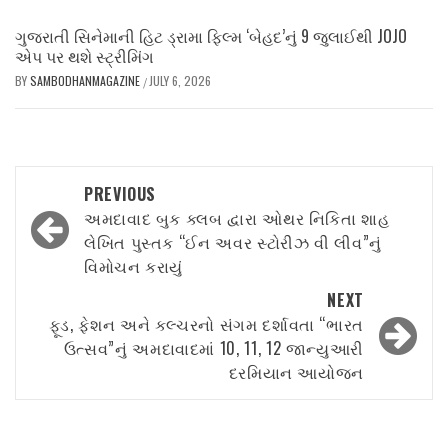
ગુજરાતી સિનેમાની હિટ ડ્રામા ફિલ્મ ‘બેહદ’નું 9 જુલાઈથી JOJO
એપ પર થશે સ્ટ્રીમિંગ
BY
SAMBODHANMAGAZINE
JULY 6, 2026
/
Post
PREVIOUS
navigation
અમદાવાદ બુક ક્લબ દ્વારા ઓથર નિકિતા શાહ
લેખિત પુસ્તક “ઈન અવર સ્ટોરીઝ વી લીવ”નું
વિમોચન કરાયું
NEXT
ફૂડ, ફેશન અને કલ્ચરનો સંગમ દર્શાવતા “ભારત
ઉત્સવ”નું અમદાવાદમાં 10, 11, 12 જાન્યુઆરી
દરમિયાન આયોજન