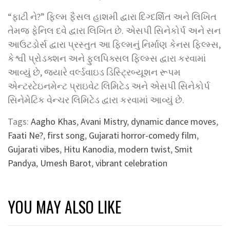
“ફાટી ને?” ફિલ્મ ફૈસલ હાશમી દ્વારા દિગ્દર્શિત અને લિખિત
તેમજ ફેનિલ દવે દ્વારા લિખિત છે. એસપી સિનેકોર્પ અને સન
આઉટડોર્સ દ્વારા પ્રસ્તુત આ ફિલ્મનું નિર્માણ કેનસ ફિલ્મ્સ,
કેશ્વી પ્રોડક્શન અને ફુલપિક્સલ ફિલ્મ્સ દ્વારા કરવામાં
આવ્યું છે, જ્યારે વર્લ્ડવાઇડ ડિસ્ટ્રિબ્યૂશન રૂપમ
એન્ટરટેઇનમેન્ટ પ્રાઇવેટ લિમિટેડ અને એસપી સિનેકોર્પ
સિનેમેટિક વેન્ચર લિમિટેડ દ્વારા કરવામાં આવ્યું છે.
Tags:
Aagho Khas
,
Avani Mistry
,
dynamic dance moves
,
Faati Ne?
,
first song
,
Gujarati horror-comedy film
,
Gujarati vibes
,
Hitu Kanodia
,
modern twist
,
Smit
Pandya
,
Umesh Barot
,
vibrant celebration
YOU MAY ALSO LIKE