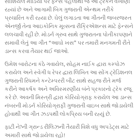
સોશિયલ મીડિયા પર ફેન્સ પહેલાથી જ આ ટ્રેકને વખાણી
રહ્યાં છે અને આગામી બિગ ગુજરાતી એન્થમ તરીકે
પ્રચારિત કરી રહ્યા છે. ઘેલું લગાડતા આ ગીતની જબરજસ્ત
એનર્જી તેના આઇકોનિક મૂવ્સના રીક્રિએશન્સ માટે ફેન્સને
લલચાવી રહી છે. મોડર્ન ગ્રુવ સાથે ગુજરાતના પોતીકાપણાને
સમાવી લેતું આ ગીત “આઘો ખસ” પર તમારી મનગમતી રીતે
ડાન્સ કરવા તૈયાર થઈ જાઓ.
ઉમેશ બારોટના કંઠે ગવાયેલ, સોહમ નાઈક દ્વારા કમ્પોઝ
કરાયેલ અને સ્વેગી ધ રેપર દ્વારા લિખિત આ સોંગ ટ્રેડિશનલ
ગુજરાતી રિધમને કન્ટેમ્પરરી બીટ સાથે સહજ રીતે મર્જ
કરીને આકર્ષક અને અવિસ્મરણીય બંને પ્રકારનો ટ્રેક રજૂ
કરે છે. અવની મિસ્ત્રી દ્વારા કોરિયોગ્રાફ કરાયેલ આ ડાન્સ
નંબરની મોડર્ન કોરિયોગ્રાફી ગુજરાતી વાઇબ સાથે જોડાયેલી
હોવાથી આ ગીત ઝડપથી લોકપ્રિય બની રહ્યું છે.
ફાટી ને?ની ગ્રાન્ડ રીલિઝની તૈયારી વિશે વધુ અપડેટ્સ માટે
અમારી સાથે જોડાયેલા રહો!