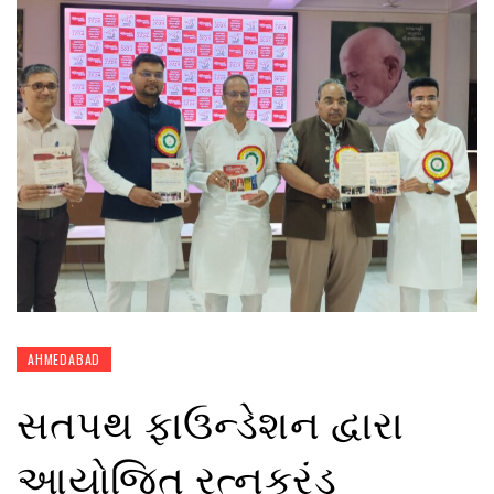
AHMEDABAD
સતપથ ફાઉન્ડેશન દ્વારા
આયોજિત રત્નકરંડ