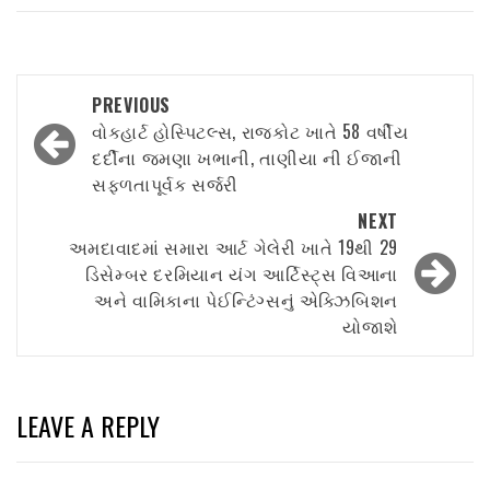
Post
PREVIOUS
navigation
વોકહાર્ટ હોસ્પિટલ્સ, રાજકોટ ખાતે 58 વર્ષીય
દર્દીના જમણા ખભાની, તાણીયા ની ઈજાની
સફળતાપૂર્વક સર્જરી
NEXT
અમદાવાદમાં સમારા આર્ટ ગેલેરી ખાતે 19થી 29
ડિસેમ્બર દરમિયાન યંગ આર્ટિસ્ટ્સ વિઆના
અને વામિકાના પેઈન્ટિંગ્સનું એક્ઝિબિશન
યોજાશે
LEAVE A REPLY