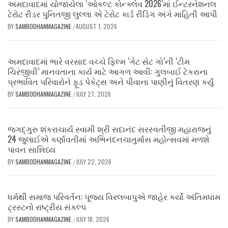
અમદાવાદમાં યોજાયેલા ‘ઓકલ્ટ કોન્ક્લેવ 2026’માં ઈન્ટરનેશનલ
ટેરોટ રીડર પુનિતજી લુલ્લા એ ટેરોટ કાર્ડ રીડિંગ અંગે માહિતી આપી
BY
SAMBODHANMAGAZINE
AUGUST 1, 2026
/
અમદાવાદમાં ભારે વરસાદ વચ્ચે ફિલ્મ ‘ગેટ સેટ ગો’ની ‘ટીમ
ચિરંજીવી’ માનવતાના કાર્ય માટે આગળ આવી: ગુલબાઈ ટેકરાના
પ્રભાવિત પરિવારોને ફૂડ પેકેટ્સ અને પીવાના પાણીનું વિતરણ કર્યું
BY
SAMBODHANMAGAZINE
JULY 27, 2026
/
જગદ્ગુરુ શંકરાચાર્ય સ્વામી શ્રી સદાનંદ સરસ્વતીજી મહારાજનું
24 જુલાઈએ કર્ણાવતીમાં અભિનંદનચાતુર્માસ મહોત્સવમાં મળશે
પાવન સાન્નિધ્ય
BY
SAMBODHANMAGAZINE
JULY 22, 2026
/
ધર્મથી સમાજ પરિવર્તન: પૂજ્ય વિરલબાપુએ જાહેર કર્યો અંતિમધામ
ટ્રસ્ટનો રાષ્ટ્રીય સંકલ્પ
BY
SAMBODHANMAGAZINE
JULY 18, 2026
/