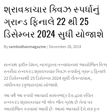
શ્રાવકાચાર ક્વિઝ સ્પર્ધાનું
ગ્રાન્ડ ફિનાલે 22 થી 25
ડિસેમ્બર 2024 સુધી યોજાશે
By
sambodhanmagazine
/
December 20, 2024
સતપથ ફાઉન્ડેશન, નાગપુરના તત્ત્વાધાનમાં આયોજિત વિશ્વ
સ્તરીય રત્નકરંડ શ્રાવકાચાર ક્વિઝ સ્પર્ધાનું ગ્રાન્ડ ફિનાલે
22 ડિસેમ્બરથી 25 ડિસેમ્બર 2024 સુધી ચૈતન્યધામ,
ગાંધીનગર (ગુજરાત)માં યોજાશે.
આ વર્ષે આ સ્પર્ધા આચાર્ય સમંતભદ્ર દેવ દ્વારા રચિત
રત્નકરંડ શ્રાવકાચાર જે એક જૈન ગ્રંથ છે તેના પર
આયોજિત કરવામાં આવી છે. આમાં આચાર્ય દેવે સંસ્કૃત