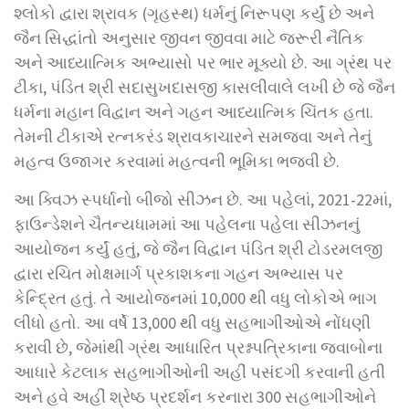
શ્લોકો દ્વારા શ્રાવક (ગૃહસ્થ) ધર્મનું નિરૂપણ કર્યું છે અને
જૈન સિદ્ધાંતો અનુસાર જીવન જીવવા માટે જરૂરી નૈતિક
અને આધ્યાત્મિક અભ્યાસો પર ભાર મૂક્યો છે. આ ગ્રંથ પર
ટીકા, પંડિત શ્રી સદાસુખદાસજી કાસલીવાલે લખી છે જે જૈન
ધર્મના મહાન વિદ્વાન અને ગહન આધ્યાત્મિક ચિંતક હતા.
તેમની ટીકાએ રત્નકરંડ શ્રાવકાચારને સમજવા અને તેનું
મહત્વ ઉજાગર કરવામાં મહત્વની ભૂમિકા ભજવી છે.
આ ક્વિઝ સ્પર્ધાનો બીજો સીઝન છે. આ પહેલાં, 2021-22માં,
ફાઉન્ડેશને ચૈતન્યધામમાં આ પહેલના પહેલા સીઝનનું
આયોજન કર્યું હતું, જે જૈન વિદ્વાન પંડિત શ્રી ટોડરમલજી
દ્વારા રચિત મોક્ષમાર્ગ પ્રકાશકના ગહન અભ્યાસ પર
કેન્દ્રિત હતું. તે આયોજનમાં 10,000 થી વધુ લોકોએ ભાગ
લીધો હતો. આ વર્ષે 13,000 થી વધુ સહભાગીઓએ નોંધણી
કરાવી છે, જેમાંથી ગ્રંથ આધારિત પ્રશ્નપત્રિકાના જવાબોના
આધારે કેટલાક સહભાગીઓની અહીં પસંદગી કરવાની હતી
અને હવે અહીં શ્રેષ્ઠ પ્રદર્શન કરનારા 300 સહભાગીઓને