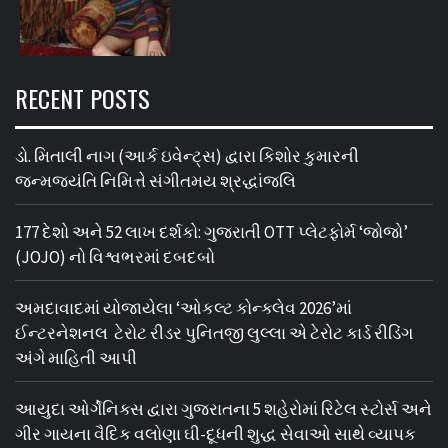
RECENT POSTS
ડો. મિતાલી નાગ (આર્ક ઇવેન્ટ્સ) દ્વારા કિશોર કુમારની
જન્મજયંતિ નિમિત્તે સંગીતમય શ્રદ્ધાંજલિ
177 દેશો અને 52 લાખ દર્શકો: ગુજરાતી OTT પ્લેટફોર્મ ‘જોજો’
(JOJO) નો વિશ્વભરમાં દબદબો
અમદાવાદમાં યોજાયેલા ‘ઓકલ્ટ કોન્ક્લેવ 2026’માં
ઈન્ટરનેશનલ ટેરોટ રીડર પુનિતજી લુલ્લા એ ટેરોટ કાર્ડ રીડિંગ
અંગે માહિતી આપી
આયુદા ઓર્ગેનિક્સ દ્વારા ગુજરાતના 5 શહેરોમાં રિટેલ સ્ટોર્સ અને
ગીર ગાયના વૈદિક વલોણા ઘી-દૂધની શુદ્ધ સેવાઓ સાથે વ્યાપક