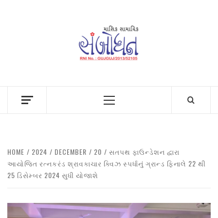
Skip
to
content
Primary
Menu
HOME
2024
DECEMBER
20
સતપથ ફાઉન્ડેશન દ્વારા
આયોજિત રત્નકરંડ શ્રાવકાચાર ક્વિઝ સ્પર્ધાનું ગ્રાન્ડ ફિનાલે 22 થી
25 ડિસેમ્બર 2024 સુધી યોજાશે