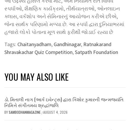
આ ઉદ્દેશ્ય હાંસલ કરવા માટે, અમે નિયમિત રીતે વિવિધ
સ્પર્ધાઓ, શૈક્ષણિક કાર્યક્રમો, તીર્થયાત્રાઓ, ઓનલાઇન
ક્લાસ, વર્કશોપ અને સેમિનારનું આયોજન કરીએ છીએ,
જેના સાર્થક પરિણામો મળ્યા છે. આ સ્પર્ધા દ્વારા દુનિયાભરમાં
હજારો લોકો પોતાના મૂળ સાથે ફરીથી જોડાઈ રહ્યા છે
Tags:
Chaitanyadham
,
Gandhinagar
,
Ratnakarand
Shravakachar Quiz Competition
,
Satpath Foundation
YOU MAY ALSO LIKE
ડો. મિતાલી નાગ (આર્ક ઇવેન્ટ્સ) દ્વારા કિશોર કુમારની જન્મજયંતિ
નિમિત્તે સંગીતમય શ્રદ્ધાંજલિ
BY
SAMBODHANMAGAZINE
AUGUST 4, 2026
/