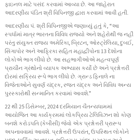
ફાઇનલ માટે પસંદ કરવામાં આવ્યા છે. આ જાહેરાત
આદરણીય પંડિત શ્રી વિપિનજી દ્વારા કરવામાં આવી હતી.
આદરણીય પં. શ્રી વિપિનજીએ જણાવ્યું હતું કે, “આ
સ્પર્ધામાં માત્ર ભારતના વિવિધ રાજ્યો અને શહેરોથી જ નહીં
પરંતુ સંયુક્ત રાજ્ય અમેરિકા, બ્રિટન, ઓસ્ટ્રેલિયા, દુબઈ,
સિંગાપોર અને આફ્રિકા સહિત મહાદ્વીપોના 13 દેશોના
લોકોએ ભાગ લીધો છે. આ સહભાગીઓએ મહત્વપૂર્ણ
પ્રાચીન ગ્રંથોનો વ્યાપક અભ્યાસ કર્યો છે અને પ્રશ્નોત્તરી
દોરમાં સક્રિય રૂપે ભાગ લીધો છે. ગ્રાન્ડ ફિનાલે ના
વિજેતાઓને સુવર્ણ ચંદ્રક, રજત ચંદ્રક અને વિવિધ અન્ય
પુરસ્કારોથી સન્માનિત કરવામાં આવશે.”
22 થી 25 ડિસેમ્બર, 2024 દરમિયાન ચૈતન્યધામમાં
આયોજિત આ કાર્યક્રમમાં લોકપ્રિય ટેલિવિઝન શો કોણ
બનશે કરોડપતિ (કેબીસી) જેવો એક પ્રશ્નોત્તરી પ્રારૂપ
અપનાવવામાં આવશે. પ્રશ્નોત્તરી ઉપરાંત, ઉપસ્થિત લોકોને