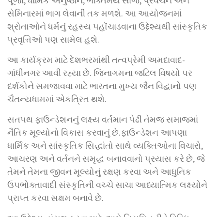
પૂજા, ધાર્મિક અનુષ્ઠાન, ભક્તિમય સાંજ, પ્રવચન અને
સેમિનારમાં ભાગ લેવાની તક મળશે. આ આયોજનમાં
શ્રોતાઓને ધર્મનું રહસ્ય પહોંચાડવાના ઉદ્દેશ્યથી સાંસ્કૃતિક
પ્રવૃત્તિઓ પણ સામેલ હશે.
આ કાર્યક્રમ માટે દેશભરમાંથી તત્વપ્રેમી અમદાવાદ-
ગાંધીનગર આવી રહ્યા છે. જિનાગમના જટિલ વિષયો પર
દર્શકોને સમજાવવા માટે ભારતના મુખ્ય જૈન વિદ્વાનો પણ
ચૈતન્યધામમાં એકત્રિત થશે.
સતપથ ફાઉન્ડેશનનું લક્ષ્ય વર્તમાન પેઢી તેમજ સમાજમાં
નૈતિક મૂલ્યોનો વિકાસ કરવાનું છે.ફાઉન્ડેશન આપણા
ધાર્મિક અને સાંસ્કૃતિક સિદ્ધાંતો સાથે વ્યક્તિઓના વિચારો,
આચરણ અને વર્તનને સમૃદ્ધ બનાવવાનો પ્રયાસ કરે છે, જે
તેમને તેમના જીવન મૂલ્યોનું રક્ષણ કરવા અને આધુનિક
ઉપભોક્તાવાદી સંસ્કૃતિની વચ્ચે સાચા આધ્યાત્મિક લક્ષ્યોને
પ્રાપ્ત કરવા સક્ષમ બનાવે છે.