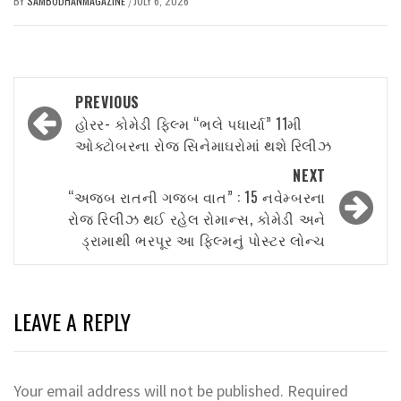
BY
SAMBODHANMAGAZINE
JULY 6, 2026
/
Post
PREVIOUS
navigation
હોરર- કોમેડી ફિલ્મ “ભલે પધાર્યા” 11મી
ઓક્ટોબરના રોજ સિનેમાઘરોમાં થશે રિલીઝ
NEXT
“અજબ રાતની ગજબ વાત” : 15 નવેમ્બરના
રોજ રિલીઝ થઈ રહેલ રોમાન્સ, કોમેડી અને
ડ્રામાથી ભરપૂર આ ફિલ્મનું પોસ્ટર લોન્ચ
LEAVE A REPLY
Your email address will not be published.
Required