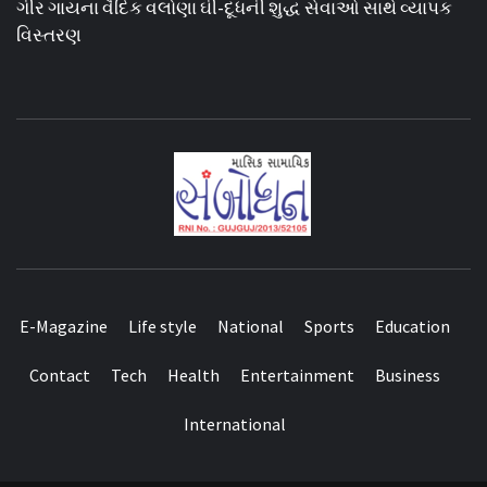
ગીર ગાયના વૈદિક વલોણા ઘી-દૂધની શુદ્ધ સેવાઓ સાથે વ્યાપક
વિસ્તરણ
E-Magazine
Life style
National
Sports
Education
Contact
Tech
Health
Entertainment
Business
International