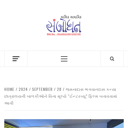
Skip
to
content
Primary
Menu
HOME
2024
SEPTEMBER
28
જમનાદાસ ભગવાનદાસ કન્યા
છાત્રાલયની બાળકીઓને વિના મૂલ્યે “ઈન્ટરવ્યૂ” ફિલ્મ બતાવવામાં
આવી