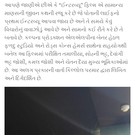
આપણે જાણીએ છીએ કે “ઈન્ટરવ્યૂ” ફિલ્મ એ સામાન્ય
માણસની જીવન કથની રજૂ કરે છે જે પોતાની લાઈફનો
પ્રથમ ઈન્ટરવ્યૂ આપવા જાય છે અને તે સમયે કેવું
વિચારોનું વાવાઝોડું આવે છે અને સામનો કઈ રીતે કરે છે તે
બતાવે છે. કલ્પના પ્રોડક્શન એલએલપીના બેનર હેઠળ
ફળદુ સ્ટુડિયો અને રોડ્સ કોન્સ હેમર્સ સાથેના સહયોગથી
બનેલ આ ફિલ્મમાં પરીક્ષિત તમાલીયા, સોહ્ની ભટ્ટ, દેવાંગી
ભટ્ટ જોશી, કમલ જોશી અને ચેતન દૈયા મુખ્ય ભૂમિકાઓમાં
છે. આ અલગ પ્રકારની વાર્તા કિલ્લોલ પરમાર દ્વારા લિખિત
અને દિર્ગદર્શિત છે.