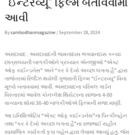
“ઈન્ટરવ્યૂ” ફિલ્મ બતાવવામાં
આવી
By
sambodhanmagazine
/
September 28, 2024
અમદાવાદ : અમદાવાદની જમનાદાસ ભગવાનદાસ કન્યા
છાત્રાલયની બાળકીઓને પ્રખ્યાત એનજીઓ “એક્ટ
ઓફ કાઈન્ડનેસ” અને “કર કે દેખો અચ્છા લગતા હૈ” દ્વારા
તાજેતરમાં રિલીઝ થયેલી ગુજરાતી ફિલ્મ “ઈન્ટરવ્યૂ” વિના
મૂલ્યે બતાવવામાં આવી. અમદાવાદના પરિમલ ગાર્ડન
વિસ્તારમાં આવેલ કોનપ્લેક્ષ થિયેટરના સાંજના 4-00
વાગ્યાના શોમાં 30-40 બાળકીઓએ ફિલ્મની મજા માણી.
આ ઇનિશિએટિવ “એક્ટ ઓફ કાઈન્ડનેસ”ના પિન્કીબહેન
તથા “કર કે દેખો અચ્છા લગતા હૈ”ના રાજભાઈ સહીત
સામાજિક કાર્યકર્તા કૃપા બહેન દ્વારા લેવામાં આવ્યું હતું. જેમ