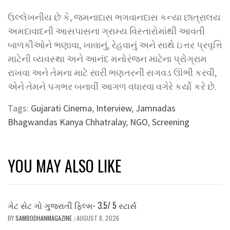
ઉલ્લેખનીય છે કે, જમનાદાસ ભગવાનદાસ કન્યા છાત્રાલય
અમદાવાદની આસપાસના ગ્રામ્ય વિસ્તારોમાંથી આવતી
બાળકીઓને ભણાવા, ખાવાનું, રેહવાનું અને સાથે ઇત્તર પ્રવૃત્તિ
માટેની વ્યવસ્થા અને આનંદ મનોરંજન માટેના પ્રોગ્રામ
રાખવા અને તેમના માટે સારી ભણતરની સગવડ ઊભી કરવી,
એને તેમને પગભર બનાવી આગળ વધારવા વગેરે કર્યો કરે છે.
Tags:
Gujarati Cinema
,
Interview
,
Jamnadas
Bhagwandas Kanya Chhatralay
,
NGO
,
Screening
YOU MAY ALSO LIKE
ગેટ સેટ ગો ગુજરાતી ફિલ્મ- 3.5/ 5 સ્ટાર્સ
BY
SAMBODHANMAGAZINE
AUGUST 8, 2026
/