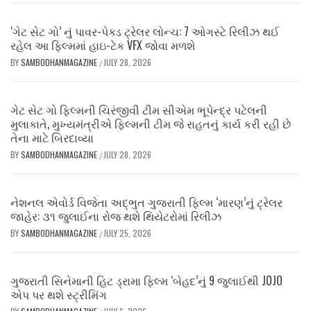
‘ગેટ સેટ ગો’ નું પાવર-પેક્ડ ટ્રેલર લોન્ચ: 7 ઓગસ્ટે રિલીઝ થઈ
રહેલ આ ફિલ્મમાં હાઇ-ટેક VFX જોવા મળશે
BY
SAMBODHANMAGAZINE
JULY 28, 2026
/
ગેટ સેટ ગો ફિલ્મની ચિરંજીવી ટીમ સીએમ ભૂપેન્દ્ર પટેલની
મુલાકાતે, મુખ્યમંત્રીએ ફિલ્મની ટીમ જે રાહતનું કાર્ય કરી રહી છે
તેના માટે બિરદાવ્યા
BY
SAMBODHANMAGAZINE
JULY 28, 2026
/
નેશનલ એવોર્ડ વિજેતા અદ્ભુત ગુજરાતી ફિલ્મ ‘મારણ’નું ટ્રેલર
જાહેર: ૩૧ જુલાઈના રોજ થશે થિયેટરોમાં રિલીઝ
BY
SAMBODHANMAGAZINE
JULY 25, 2026
/
ગુજરાતી સિનેમાની હિટ ડ્રામા ફિલ્મ ‘બેહદ’નું 9 જુલાઈથી JOJO
એપ પર થશે સ્ટ્રીમિંગ