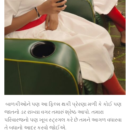
બાળકીઓને પણ આ ફિલ્મ થકી પ્રેરણા મળી કે કોઈ પણ
જાતનો ડર રાખ્યા વગર તમારું શ્રેષ્ઠ આપો. તમારા
પરિવારજનો પણ ખૂબ સ્ટ્રગલ કરે છે તમને આગળ વધારવા
તે બધાનો આદર કરવો જોઈએ.