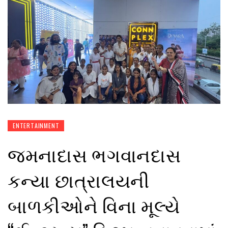
ENTERTAINMENT
જમનાદાસ ભગવાનદાસ
કન્યા છાત્રાલયની
બાળકીઓને વિના મૂલ્યે