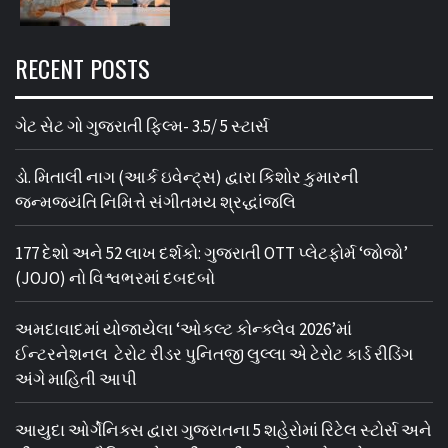
RECENT POSTS
ગેટ સેટ ગો ગુજરાતી ફિલ્મ- 3.5/ 5 સ્ટાર્સ
ડો. મિતાલી નાગ (આર્ક ઇવેન્ટ્સ) દ્વારા કિશોર કુમારની
જન્મજયંતિ નિમિત્તે સંગીતમય શ્રદ્ધાંજલિ
177 દેશો અને 52 લાખ દર્શકો: ગુજરાતી OTT પ્લેટફોર્મ ‘જોજો’
(JOJO) નો વિશ્વભરમાં દબદબો
અમદાવાદમાં યોજાયેલા ‘ઓકલ્ટ કોન્ક્લેવ 2026’માં
ઈન્ટરનેશનલ ટેરોટ રીડર પુનિતજી લુલ્લા એ ટેરોટ કાર્ડ રીડિંગ
અંગે માહિતી આપી
આયુદા ઓર્ગેનિક્સ દ્વારા ગુજરાતના 5 શહેરોમાં રિટેલ સ્ટોર્સ અને